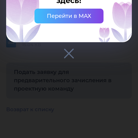
здесь!
Сфера проекта:
Образование
Перейти в MAX
Документы
Проектная заявка
15.04 КБ
Подать заявку для
предварительного зачисления в
проектную команду
Возврат к списку