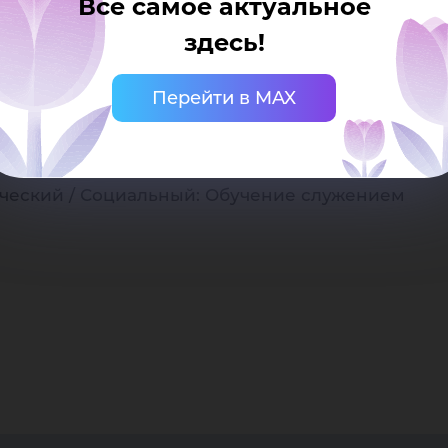
Все самое актуальное
онидовна
здесь!
25
Перейти в MAX
змдлявсех #ТурклубЮГУ
рри
ческий / Социальный: Обучение служением