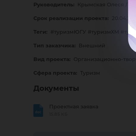
на
Руководитель:
Крымская Олеся Ле
Срок реализации проекта:
20.04.20
Теги:
#туризмЮГУ #туризмХМ #тури
те
Тип заказчика:
Внешний
Вид проекта:
Организационно-твор
Сфера проекта:
Туризм
Документы
Проектная заявка
15.85 КБ