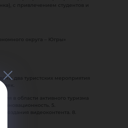
вы
онка), с привлечением студентов и
номного округа – Югры»
при
ваны два туристских мероприятия
ловек.
ания в области активного туризма
 инновационность. 5.
 создания видеоконтента. 8.