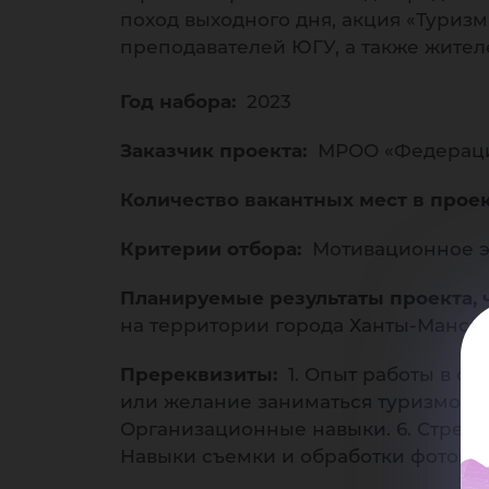
ма
поход выходного дня, акция «Туризм
преподавателей ЮГУ, а также жител
Год набора:
2023
Заказчик проекта:
МРОО «Федерация
Количество вакантных мест в прое
ме
Критерии отбора:
Мотивационное э
Планируемые результаты проекта, ч
на территории города Ханты-Мансий
Пререквизиты:
1. Опыт работы в ор
или желание заниматься туризмом. 
Организационные навыки. 6. Стремле
Навыки съемки и обработки фотогр