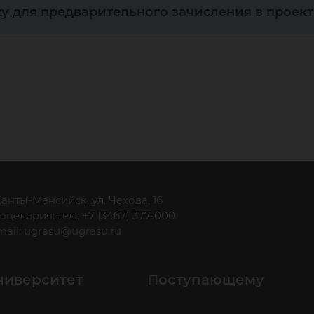
род
ку для предварительного зачисления в проек
нты
нси
 Ханты-Мансийск, ул. Чехова, 16
нцелярия: тел.: +7 (3467) 377-000
mail:
ugrasu@ugrasu.ru
ниверситет
Поступающему