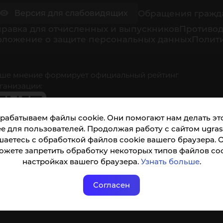
йон
Обращения гражд
Версия для слабовидящих
равка для отчисленных и выпускников
Противод
оложение о защите персональных данных
Полити
ше мнение формирует официальный рейтинг
ганизации:
рабатываем файлы cookie. Они помогают нам делать это
е для пользователей. Продолжая работу с сайтом ugrasu
шаетесь с обработкой файлов cookie вашего браузера. 
ожете запретить обработку некоторых типов файлов coo
кета доступна по QR-коду, а так же по прямой
настройках вашего браузера.
Узнать больше
.
ылке
Согласен