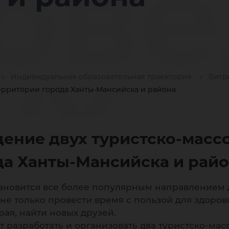
ове
ух
Индивидуальная образовательная траектория
Витр
ерритории города Ханты-Мансийска и района
дение двух туристско-мас
рис
да Ханты-Мансийска и рай
новится все более популярным направлением дл
 не только провести время с пользой для здоров
рая, найти новых друзей.
т разработать и организовать два туристско-ма