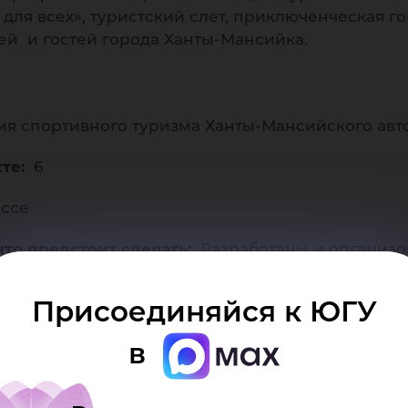
ссо
 для всех», туристский слет, приключенческая г
ей и гостей города Ханты-Мансийка.
 спортивного туризма Ханты-Мансийского авто
кте:
6
ро
ссе
то предстоит сделать:
Разработаны и организо
ска и района, с общим охватом не менее 100 че
Присоединяйся к ЮГУ
ганизации массовых мероприятий. 2. Базовые зн
3. Коммуникационные навыки. 4. Креативность и
в
ние к постоянному развитию. 7. Базовые навыки
афии.