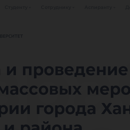
Студенту
Сотруднику
Аспиранту
Д
зра
 и проведение
-массовых мер
рии города Ха
 и района