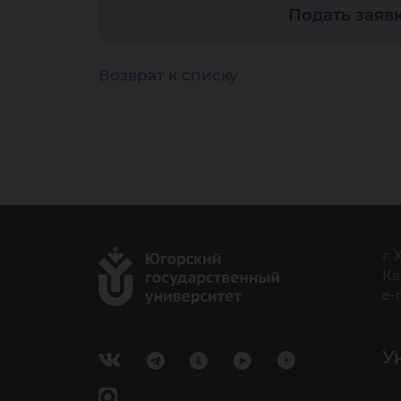
го
Подать заяв
Ха
Возврат к списку
Ма
г.
Ка
e-
У