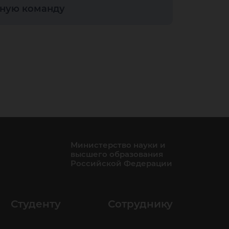
а
тную команду
-
йс
Министерство науки и
высшего образования
Российской Федерации
Студенту
Сотруднику