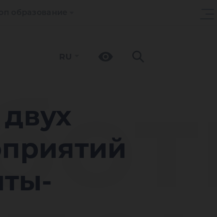
оп образование
RU
бот
 двух
оприятий
нты-