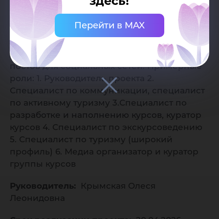
здесь!
Коммуникационные навыки. 3.
Креативность и инновационность. 4.
Перейти в MAX
Организационные навыки. 5. Стремление к
постоянному развитию. 6. Базовые навыки
создания видеоконтента и написания
постов для социальных сетей. Примерные
роли: 1. Руководитель проекта 2.
Специалист по коммуникации, специалист
по активному туризму 3.Специалист по
разработке и наполнению курсов, куратор
курсов 4. Специалист по экскурсоведению
5. Специалист по туризму (широкий
профиль) 6. Медиа организатор и куратор
группы курсов
Руководитель:
Крымская Олеся
Леонидовна