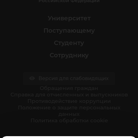
Российской Федерации
Университет
Поступающему
Студенту
Сотруднику
Версия для слабовидящих
Обращения граждан
Cправка для отчисленных и выпускников
Противодействие коррупции
Положение о защите персональных
данных
Политика обработки cookie