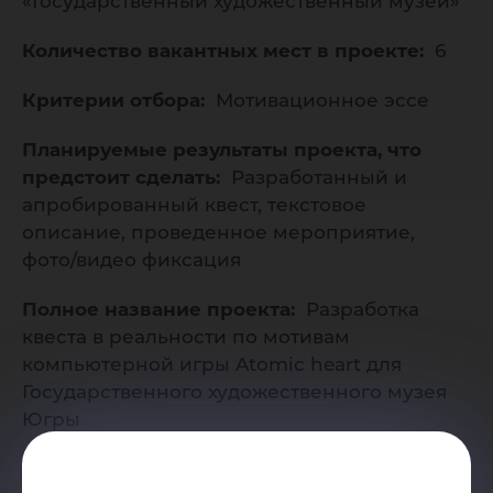
«Государственный художественный музей»
Количество вакантных мест в проекте:
6
Критерии отбора:
Мотивационное эссе
Планируемые результаты проекта, что
предстоит сделать:
Разработанный и
апробированный квест, текстовое
описание, проведенное мероприятие,
фото/видео фиксация
Полное название проекта:
Разработка
квеста в реальности по мотивам
компьютерной игры Atomic heart для
Государственного художественного музея
Югры
Пререквизиты:
базовые знания в области