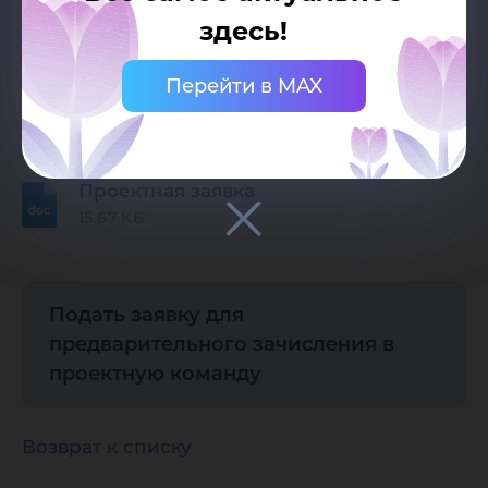
Вид проекта:
Организационно-творческий
здесь!
Сфера проекта:
Экология / Образование
Перейти в MAX
Документы
Проектная заявка
15.67 КБ
Подать заявку для
предварительного зачисления в
проектную команду
Возврат к списку