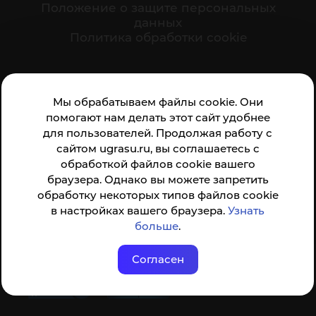
Положение о защите персональных
данных
Политика обработки cookie
Ваше мнение формирует официальный рейтинг
Мы обрабатываем файлы cookie. Они
организации:
помогают нам делать этот сайт удобнее
для пользователей. Продолжая работу с
сайтом ugrasu.ru, вы соглашаетесь с
обработкой файлов cookie вашего
браузера. Однако вы можете запретить
обработку некоторых типов файлов cookie
Анкета доступна по QR-коду, а так же по прямой
в настройках вашего браузера.
Узнать
ссылке
больше
.
Согласен
© ФГБОУ ВО ЮГУ 2001–2026