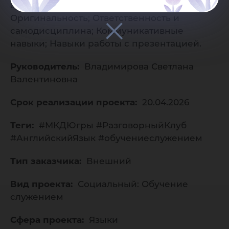
аудиторией; Креативное мышление;
Оригинальность; Ответственность и
самодисциплина; Коммуникативные
навыки; Навыки работы с презентацией.
Руководитель:
Владимирова Светлана
Валентиновна
Срок реализации проекта:
20.04.2026
Теги:
#МКДЮгры #РазговорныйКлуб
#АнглийскийЯзык #обучениеслужением
Тип заказчика:
Внешний
Вид проекта:
Социальный: Обучение
служением
Сфера проекта:
Языки