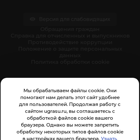
Версия для слабовидящих
Обращения граждан
Cправка для отчисленных и выпускников
Противодействие коррупции
Положение о защите персональных
данных
Политика обработки cookie
Ваше мнение формирует официальный рейтинг
Мы обрабатываем файлы cookie. Они
организации:
помогают нам делать этот сайт удобнее
для пользователей. Продолжая работу с
сайтом ugrasu.ru, вы соглашаетесь с
обработкой файлов cookie вашего
браузера. Однако вы можете запретить
обработку некоторых типов файлов cookie
Анкета доступна по QR-коду, а так же по прямой
в настройках вашего браузера.
Узнать