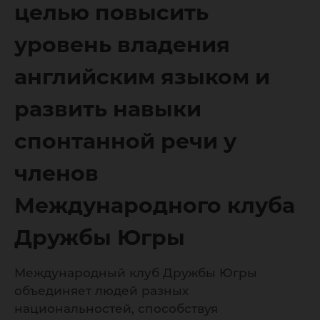
языком 
целью повысить
уровень владения
развить
английским языком и
развить навыки
спонтан
спонтанной речи у
членов
у члено
Международного клуба
Междун
Дружбы Югры
Международный клуб Дружбы Югры
клуба Д
объединяет людей разных
национальностей, способствуя