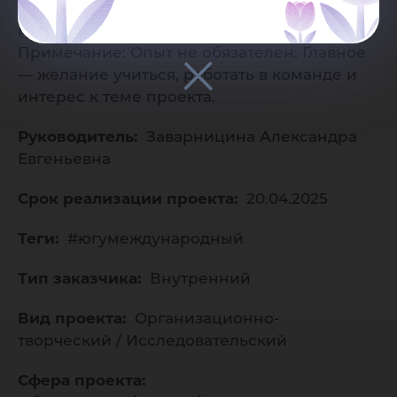
к творческой работе Задачи: наполнение
группы ВК о реализации проекта
Примечание: Опыт не обязателен. Главное
— желание учиться, работать в команде и
интерес к теме проекта.
Руководитель:
Заварницина Александра
Евгеньевна
Срок реализации проекта:
20.04.2025
Теги:
#югумеждународный
Тип заказчика:
Внутренний
Вид проекта:
Организационно-
творческий / Исследовательский
Сфера проекта: