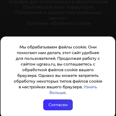
Cправка для отчисленных и выпускников
Противодействие коррупции
Положение о защите персональных
данных
Политика обработки cookie
Ваше мнение формирует официальный рейтинг
Мы обрабатываем файлы cookie. Они
организации:
помогают нам делать этот сайт удобнее
для пользователей. Продолжая работу с
сайтом ugrasu.ru, вы соглашаетесь с
обработкой файлов cookie вашего
браузера. Однако вы можете запретить
обработку некоторых типов файлов cookie
Анкета доступна по QR-коду, а так же по прямой
в настройках вашего браузера.
Узнать
ссылке
больше
.
Согласен
© ФГБОУ ВО ЮГУ 2001–2026