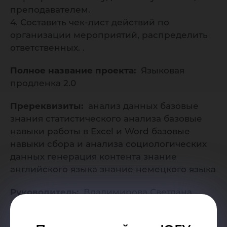
преподавателем.
4. Составить чек-лист действий по
организации мероприятий, распределить
ответственных. .
Полное название проекта:
Языковая
продленка 2.0
Пререквизиты:
анализ данных базовые
знания статистического анализа базовые
навыки работы в Excel и Word базовые
навыки сбора и анализа социологических
данных генерация контента знание
английского языка знание немецкого языка
Руководитель:
Владимирова Светлана
Валентиновна