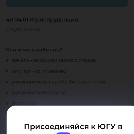
40.04.01 Юриспруденция
2 года, Очная
Кем я могу работать?
начальник юридического отдела
эксперт-криминалист
руководитель службы безопасности
руководитель отдела
прокурор
судья
нотариус
Присоединяйся к ЮГУ в