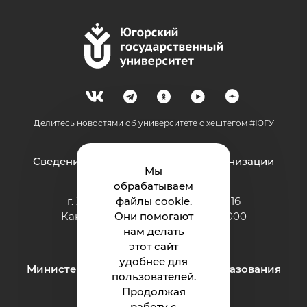
Делитесь новостями об университете с хештегом #ЮГУ
Сведения об образовательной организации
Мы
обрабатываем
г. Ханты-Мансийск, ул. Чехова, 16
файлы cookie.
Канцелярия: тел.: +7 (3467) 377-000
Они помогают
e-mail:
нам делать
ugrasu@ugrasu.ru
этот сайт
удобнее для
Министерство науки и высшего образования
пользователей.
Российской Федерации
Продолжая
работу с