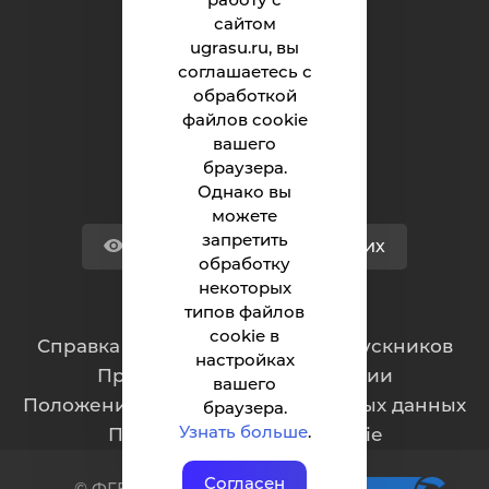
сайтом
Университет
ugrasu.ru, вы
соглашаетесь с
Поступающему
обработкой
Студенту
файлов cookie
вашего
Сотруднику
браузера.
Однако вы
можете
запретить
Версия для слабовидящих
обработку
некоторых
типов файлов
Обращения граждан
cookie в
Cправка для отчисленных и выпускников
настройках
Противодействие коррупции
вашего
Положение о защите персональных данных
браузера.
Узнать больше
.
Политика обработки cookie
Согласен
© ФГБОУ ВО ЮГУ 2001–2025