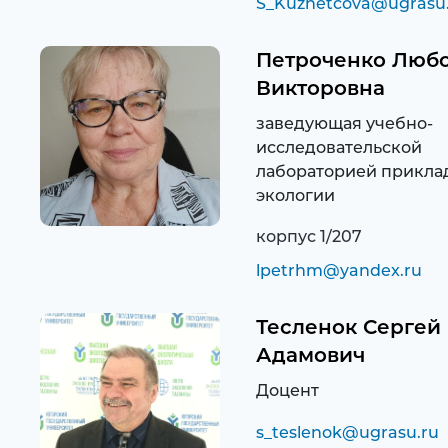
S_Kuznetcova@ugrasu
Петроченко Люб
Викторовна
заведующая учебно-
исследовательской
лабораторией прикла
экологии
корпус 1/207
lpetrhm@yandex.ru
Тесленок Сергей
Адамович
Доцент
s_teslenok@ugrasu.ru