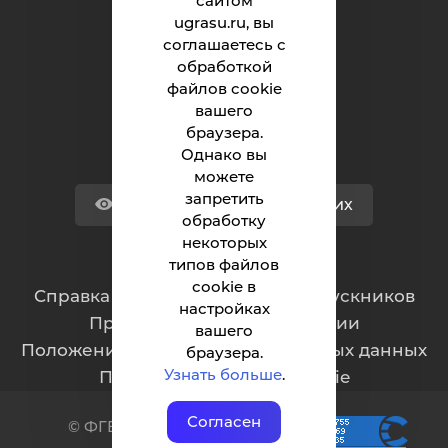
сайтом
Университет
ugrasu.ru, вы
соглашаетесь с
Поступающему
обработкой
Студенту
файлов cookie
вашего
Сотруднику
браузера.
Однако вы
можете
запретить
Версия для слабовидящих
обработку
некоторых
типов файлов
Обращения граждан
cookie в
Cправка для отчисленных и выпускников
настройках
Противодействие коррупции
вашего
Положение о защите персональных данных
браузера.
Узнать больше
.
Политика обработки cookie
Согласен
© ФГБОУ ВО ЮГУ 2001–2025