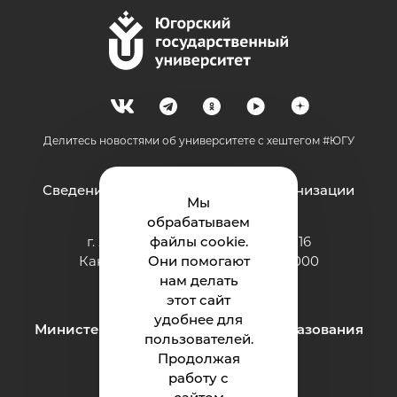
Делитесь новостями об университете с хештегом #ЮГУ
Сведения об образовательной организации
Мы
обрабатываем
г. Ханты-Мансийск, ул. Чехова, 16
файлы cookie.
Канцелярия: тел.: +7 (3467) 377-000
Они помогают
e-mail:
нам делать
ugrasu@ugrasu.ru
этот сайт
удобнее для
Министерство науки и высшего образования
пользователей.
Российской Федерации
Продолжая
работу с