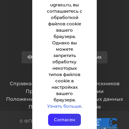
Университет
ugrasu.ru, вы
соглашаетесь с
Поступающему
обработкой
Студенту
файлов cookie
вашего
Сотруднику
браузера.
Однако вы
можете
запретить
Версия для слабовидящих
обработку
некоторых
типов файлов
Обращения граждан
cookie в
Cправка для отчисленных и выпускников
настройках
Противодействие коррупции
вашего
Положение о защите персональных данных
браузера.
Узнать больше
.
Политика обработки cookie
Согласен
© ФГБОУ ВО ЮГУ 2001–2025