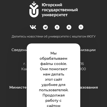
Делитесь новостями об университете с хештегом #ЮГУ
Сведения об образовательной организации
Мы
обрабатываем
г. Ханты-Мансийск, ул. Чехова, 16
файлы cookie.
Канцелярия: тел.: +7 (3467) 377-000
Они помогают
e-mail:
нам делать
ugrasu@ugrasu.ru
этот сайт
удобнее для
Министерство науки и высшего образования
пользователей.
Российской Федерации
Продолжая
работу с
сайтом