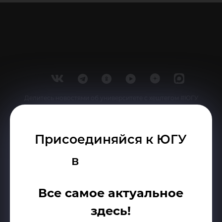
Делитесь новостями об университете с хештегом #ЮГУ
Сведения об образовательной организации
Присоединяйся к ЮГУ
г. Ханты-Мансийск, ул. Чехова, 16
в
Канцелярия: тел.: +7 (3467) 377-000
e-mail:
ugrasu@ugrasu.ru
Все самое актуальное
Министерство науки и высшего образования
здесь!
Российской Федерации