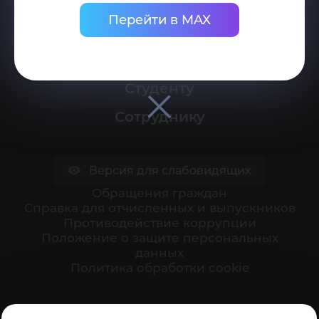
Перейти в MAX
Университет
Поступающему
Студенту
Сотруднику
Версия для слабовидящих
Обращения граждан
Cправка для отчисленных и выпускников
Противодействие коррупции
Положение о защите персональных
данных
Политика обработки cookie
Ваше мнение формирует официальный рейтинг