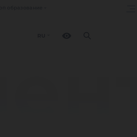
оп образование
RU
мен