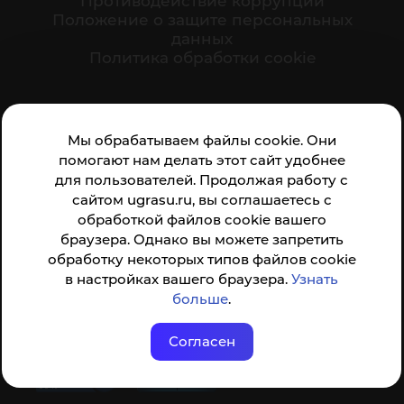
Противодействие коррупции
Положение о защите персональных
данных
Политика обработки cookie
Ваше мнение формирует официальный рейтинг
Мы обрабатываем файлы cookie. Они
организации:
помогают нам делать этот сайт удобнее
для пользователей. Продолжая работу с
сайтом ugrasu.ru, вы соглашаетесь с
обработкой файлов cookie вашего
браузера. Однако вы можете запретить
обработку некоторых типов файлов cookie
Анкета доступна по QR-коду, а так же по прямой
в настройках вашего браузера.
Узнать
ссылке
больше
.
Согласен
© ФГБОУ ВО ЮГУ 2001–2026