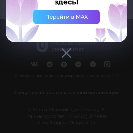
здесь!
Перейти в MAX
Делитесь новостями об университете с хештегом #ЮГУ
Сведения об образовательной организации
г. Ханты-Мансийск, ул. Чехова, 16
Канцелярия: тел.: +7 (3467) 377-000
e-mail:
ugrasu@ugrasu.ru