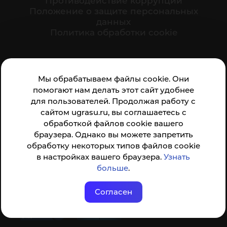
Противодействие коррупции
Положение о защите персональных
данных
Политика обработки cookie
Ваше мнение формирует официальный рейтинг
Мы обрабатываем файлы cookie. Они
организации:
помогают нам делать этот сайт удобнее
для пользователей. Продолжая работу с
сайтом ugrasu.ru, вы соглашаетесь с
обработкой файлов cookie вашего
браузера. Однако вы можете запретить
обработку некоторых типов файлов cookie
Анкета доступна по QR-коду, а так же по прямой
в настройках вашего браузера.
Узнать
ссылке
больше
.
Согласен
© ФГБОУ ВО ЮГУ 2001–2026