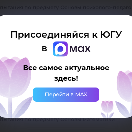
пытания по предмету Основы психолого-педаго
спытания по предмету Экономическая теория
Присоединяйся к ЮГУ
в
пытания по предмету История государства и пр
Все самое актуальное
спытания по предмету Охрана окружающей сре
здесь!
Перейти в MAX
спытания по предмету Основы сервисной деяте
спытания по предмету Основы математики