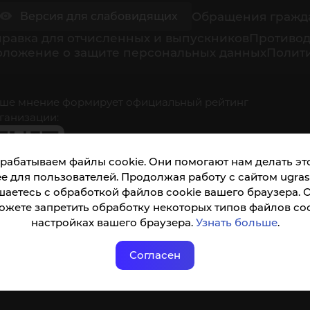
Обращения гражд
Версия для слабовидящих
равка для отчисленных и выпускников
Противод
оложение о защите персональных данных
Полити
ше мнение формирует официальный рейтинг
ганизации:
рабатываем файлы cookie. Они помогают нам делать это
е для пользователей. Продолжая работу с сайтом ugrasu
шаетесь с обработкой файлов cookie вашего браузера. 
ожете запретить обработку некоторых типов файлов coo
кета доступна по QR-коду, а так же по прямой
настройках вашего браузера.
Узнать больше
.
ылке
Согласен