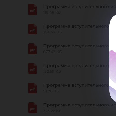
Программа вступительного ис
118.46 КБ
Программа вступительного и
296.77 КБ
Программа вступительного ис
677.42 КБ
Программа вступительного и
132.59 КБ
Программа вступительного и
91.76 КБ
Программа вступительного и
323.22 КБ