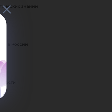
гических знаний
ава в России
ды
льности