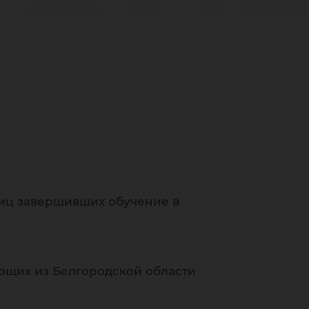
мен
иц завершивших обучение в
ющих из Белгородской области