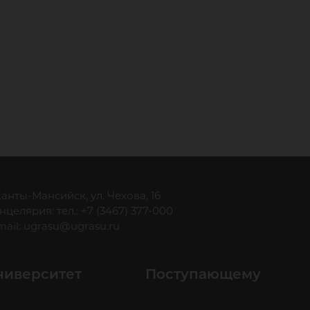
 Ханты-Мансийск, ул. Чехова, 16
нцелярия: тел.: +7 (3467) 377-000
mail:
ugrasu@ugrasu.ru
ниверситет
Поступающему