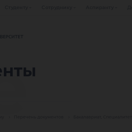
Студенту
Сотруднику
Аспиранту
Д
е
енты
му
Перечень документов
Бакалавриат, Специалитет