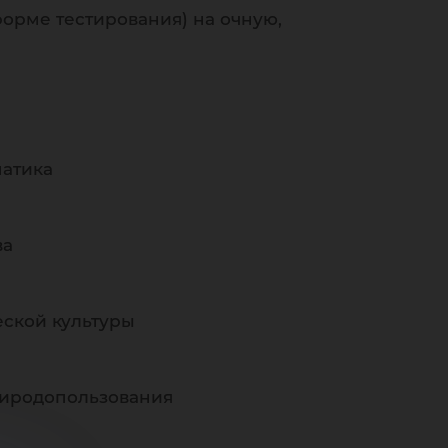
орме тестирования) на очную,
матика
ва
еской культуры
риродопользования