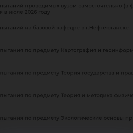
пытаний проводимых вузом самостоятельно (в ф
 в июле 2026 году
пытаний на базовой кафедре в г.Нефтеюганске
спытания по предмету Картография и геоинфор
пытания по предмету Теория государства и пра
пытания по предмету Теория и методика физич
спытания по предмету Экологические основы п