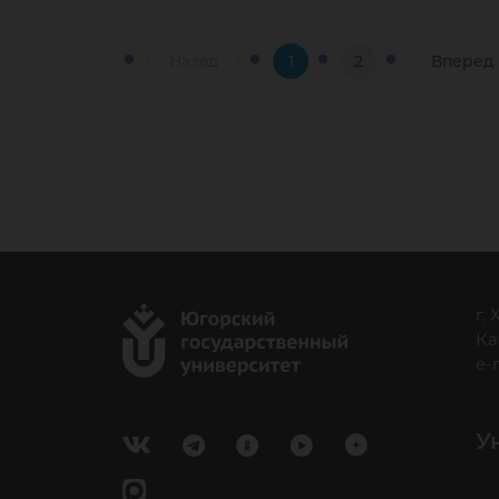
Назад
1
2
Вперед
г.
Ка
e-
У