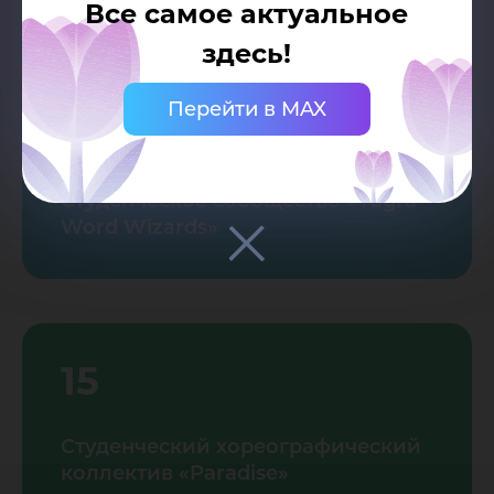
Все самое актуальное
здесь!
Перейти в MAX
14
Студенческое сообщество «Yugra
Word Wizards»
15
Студенческий хореографический
коллектив «Paradise»