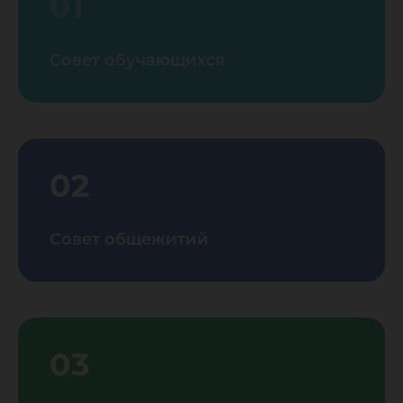
01
Совет обучающихся
02
Совет общежитий
03