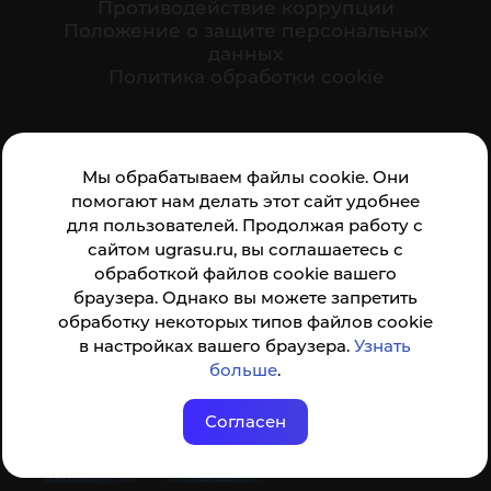
Противодействие коррупции
Положение о защите персональных
данных
Политика обработки cookie
Ваше мнение формирует официальный рейтинг
Мы обрабатываем файлы cookie. Они
организации:
помогают нам делать этот сайт удобнее
для пользователей. Продолжая работу с
сайтом ugrasu.ru, вы соглашаетесь с
обработкой файлов cookie вашего
браузера. Однако вы можете запретить
обработку некоторых типов файлов cookie
Анкета доступна по QR-коду, а так же по прямой
в настройках вашего браузера.
Узнать
ссылке
больше
.
Согласен
© ФГБОУ ВО ЮГУ 2001–2026