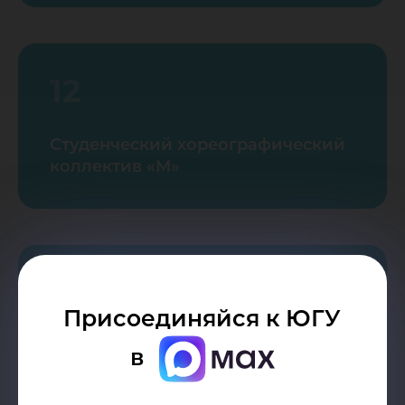
12
Студенческий хореографический
коллектив «М»
13
Присоединяйся к ЮГУ
Студенческий медиацентр
в
Минобрнауки на базе ЮГУ
«U_MEDIA»