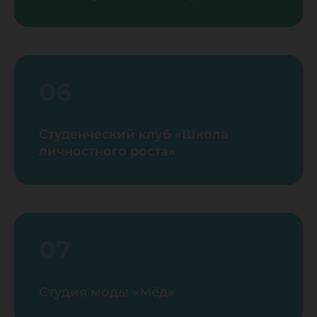
06
Студенческий клуб «Школа
личностного роста»
07
Студия моды «Мёд»