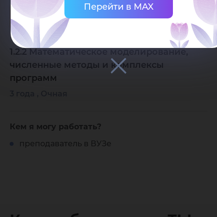
Перейти в MAX
от 100 000 ₽
1.2.2 Математическое моделирование,
численные методы и комплексы
программ
3 года , Очная
Кем я могу работать?
преподаватель в ВУЗе