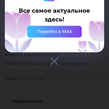
Все самое актуальное
здесь!
Контактные данные
Перейти в MAX
Булыгина Юлия Ярославовна
Доцент кафедры гражданского права,
гражданского и арбитражного процессов /
кандидат юридических наук
83467377000 (доб. 396),
y_bulygina@ugrasu.ru
Возврат к списку
Конференции