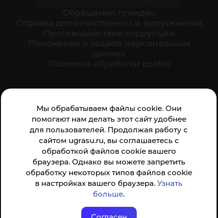
Обращения граждан
Cправка для отчисленных и выпускников
Противодействие коррупции
Положение о защите персональных
данных
Политика обработки cookie
Ваше мнение формирует официальный рейтинг
Мы обрабатываем файлы cookie. Они
организации:
помогают нам делать этот сайт удобнее
для пользователей. Продолжая работу с
сайтом ugrasu.ru, вы соглашаетесь с
обработкой файлов cookie вашего
браузера. Однако вы можете запретить
обработку некоторых типов файлов cookie
Анкета доступна по QR-коду, а так же по прямой
в настройках вашего браузера.
Узнать
ссылке
больше
.
Согласен