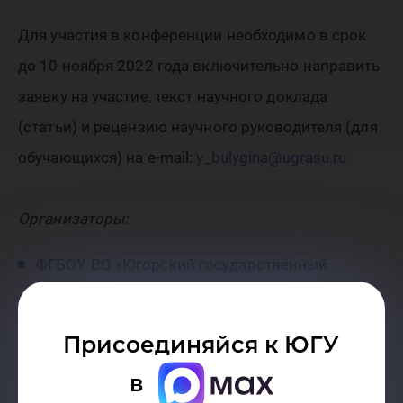
Для участия в конференции необходимо в срок
до 10 ноября 2022 года включительно направить
заявку на участие, текст научного доклада
(статьи) и рецензию научного руководителя (для
обучающихся) на e-mail:
y_bulygina@ugrasu.ru
Организаторы:
ФГБОУ ВО «Югорский государственный
университет»
Управление
Федеральной антимонопольной
Присоединяйся к ЮГУ
службы по Ханты-Мансийскому автономному
в
округу – Югре