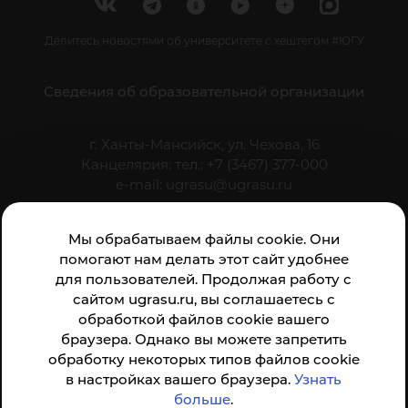
Делитесь новостями об университете с хештегом #ЮГУ
Сведения об образовательной организации
г. Ханты-Мансийск, ул. Чехова, 16
Канцелярия: тел.: +7 (3467) 377-000
e-mail:
ugrasu@ugrasu.ru
Министерство науки и высшего образования
Мы обрабатываем файлы cookie. Они
Российской Федерации
помогают нам делать этот сайт удобнее
для пользователей. Продолжая работу с
сайтом ugrasu.ru, вы соглашаетесь с
Университет
обработкой файлов cookie вашего
браузера. Однако вы можете запретить
Поступающему
обработку некоторых типов файлов cookie
в настройках вашего браузера.
Студенту
Узнать
больше
.