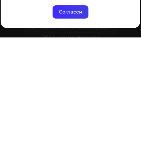
Сотруднику
Согласен
Версия для слабовидящих
Обращения граждан
Cправка для отчисленных и выпускников
Противодействие коррупции
Положение о защите персональных
данных
Политика обработки cookie
Ваше мнение формирует официальный рейтинг
организации: