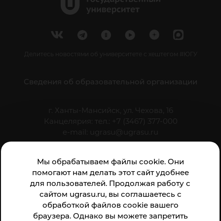
Делитесь новостями об университете с хештегом #ЮГУ
Сведения об образовательной организации
г. Ханты-Мансийск, ул. Чехова, 16
Канцелярия: тел.: +7 (3467) 377-000
e-mail:
ugrasu@ugrasu.ru
Министерство науки и высшего образования
Мы обрабатываем файлы cookie. Они
Российской Федерации
помогают нам делать этот сайт удобнее
для пользователей. Продолжая работу с
сайтом ugrasu.ru, вы соглашаетесь с
Университет
обработкой файлов cookie вашего
браузера. Однако вы можете запретить
Поступающему