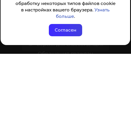
обработку некоторых типов файлов cookie
в настройках вашего браузера.
Студенту
Узнать
больше
.
Сотруднику
Согласен
Версия для слабовидящих
Обращения граждан
Cправка для отчисленных и выпускников
Противодействие коррупции
Положение о защите персональных
данных
Политика обработки cookie
Ваше мнение формирует официальный рейтинг
организации: