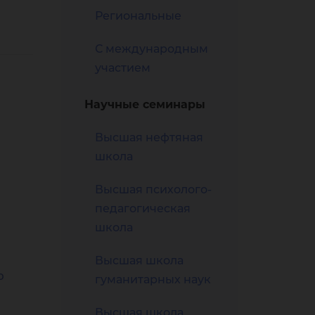
жи
Региональные
С международным
участием
Научные семинары
Высшая нефтяная
до
школа
Высшая психолого-
педагогическая
школа
Высшая школа
о
гуманитарных наук
Высшая школа