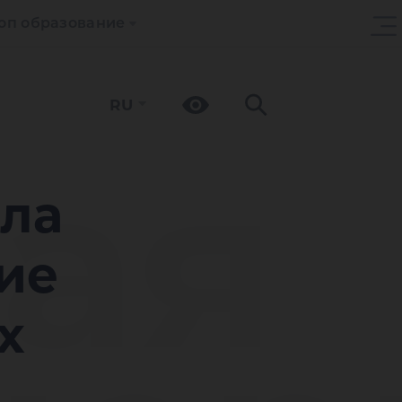
оп образование
RU
ая
ла
ие
х