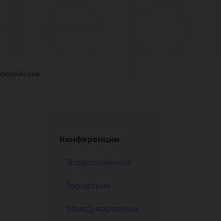
нер
а
российские
нов
Конференции
Всероссийские
Городские
Международные