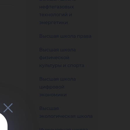
но
нефтегазовых
технологий и
энергетики
Высшая школа права
оно
Высшая школа
физической
культуры и спорта
Высшая школа
цифровой
экономики
Высшая
экологическая школа
Инженерная школа