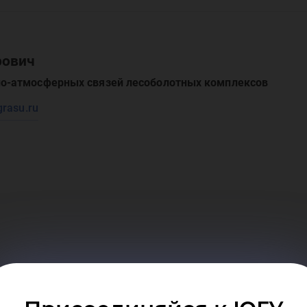
рбо
рович
о-атмосферных связей лесоболотных комплексов
лиг
rasu.ru