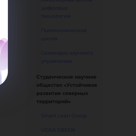
цифровых
технологий
Политехническая
школа
Семинары научного
управления
Студенческое научное
общество «Устойчивое
развитие северных
территорий»
Smart Lean Group
UGRA GREEN