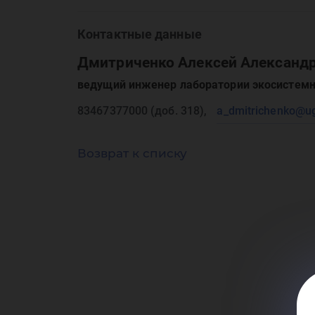
ка
Контактные данные
Дмитриченко Алексей Александ
ведущий инженер лаборатории экосистемн
по
83467377000 (доб. 318),
a_dmitrichenko@ug
Возврат к списку