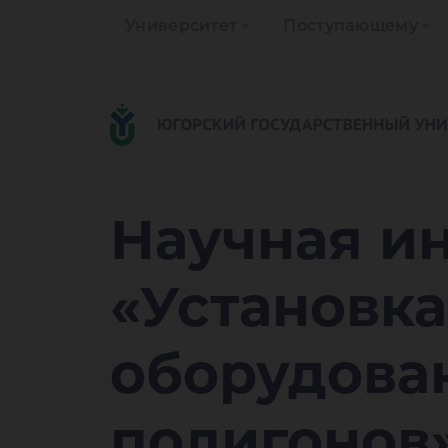
Университет
Поступающему
На
Научная и
«Установк
оборудова
полигонов