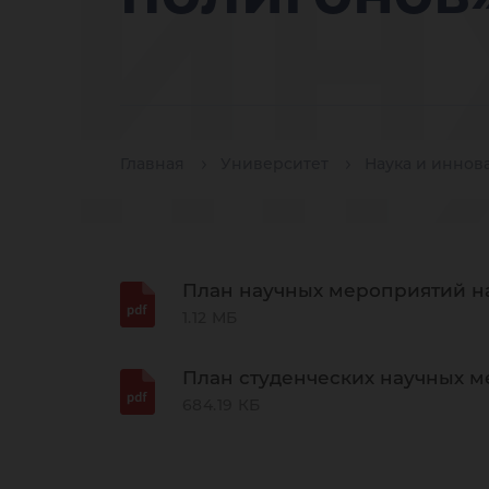
ин
шк
Главная
Университет
Наука и иннов
План научных мероприятий на
«У
1.12 МБ
План студенческих научных м
684.19 КБ