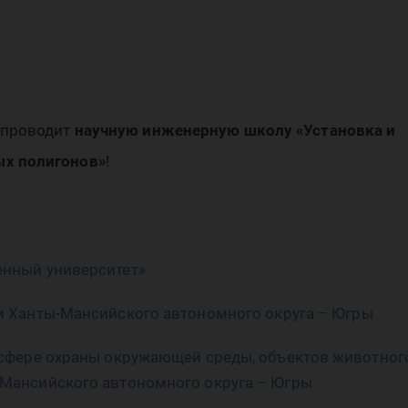
слу
 проводит
научную инженерную школу «Установка и
х полигонов»
!
ору
енный университет»
и
Ханты
-
Мансийского
автономного
округа
–
Югры
 сфере охраны окружающей среды, объектов животног
Мансийского автономного округа –
Югры