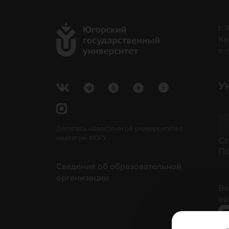
г.
Ка
e-
У
Делитесь новостями об университете с
хештегом #ЮГУ
Cп
П
Сведения об образовательной
организации
Ва
ор