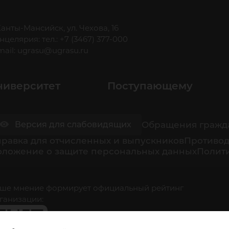
 Ханты-Мансийск, ул. Чехова, 16
нцелярия: тел.: +7 (3467) 377-000
mail:
ugrasu@ugrasu.ru
ниверситет
Поступающему
Обращения гражд
Версия для слабовидящих
равка для отчисленных и выпускников
Противод
оложение о защите персональных данных
Полити
ше мнение формирует официальный рейтинг
ганизации: