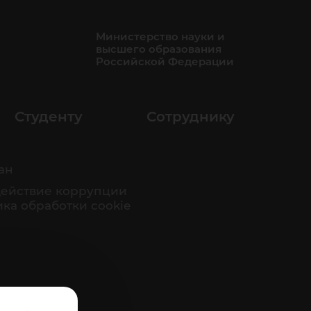
Министерство науки и
высшего образования
Российской Федерации
Студенту
Сотруднику
ан
ействие коррупции
ка обработки cookie