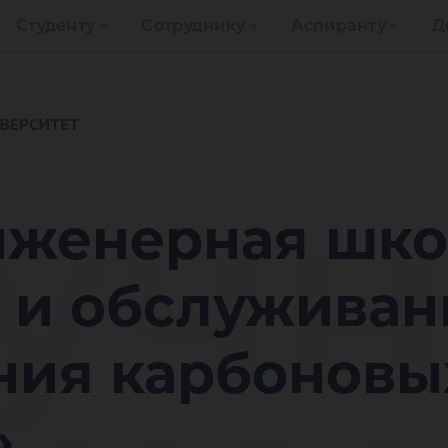
Студенту
Сотруднику
Аспиранту
Д
учн
нженерная шко
а и обслуживан
ния карбоновы
»