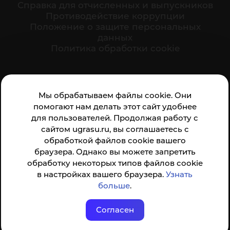
Cправка для отчисленных и выпускников
Противодействие коррупции
Положение о защите персональных
данных
Политика обработки cookie
Ваше мнение формирует официальный рейтинг
Мы обрабатываем файлы cookie. Они
организации:
помогают нам делать этот сайт удобнее
для пользователей. Продолжая работу с
сайтом ugrasu.ru, вы соглашаетесь с
обработкой файлов cookie вашего
браузера. Однако вы можете запретить
обработку некоторых типов файлов cookie
Анкета доступна по QR-коду, а так же по прямой
в настройках вашего браузера.
Узнать
ссылке
больше
.
Согласен
© ФГБОУ ВО ЮГУ 2001–2026