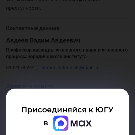
преступности.
Контактные данные
Авдеев Вадим Авдеевич
Профессор кафедры уголовного права и уголовного
процесса юридического института
89021785921,
vadim.avdeevich@mail.ru
Возврат к списку
Присоединяйся к ЮГУ
Конференции
в
Всероссийские