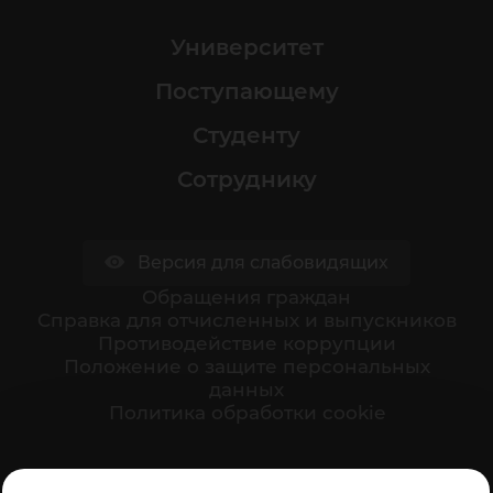
Университет
Поступающему
Студенту
Сотруднику
Версия для слабовидящих
Обращения граждан
Cправка для отчисленных и выпускников
Противодействие коррупции
Положение о защите персональных
данных
Политика обработки cookie
Ваше мнение формирует официальный рейтинг