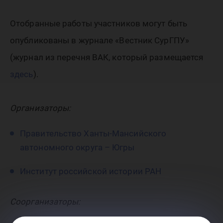
Отобранные работы участников могут быть
опубликованы в журнале «Вестник СурГПУ»
(журнал из перечня ВАК, который размещается
здесь
).
Организаторы:
Правительство Ханты-Мансийского
автономного округа – Югры
Институт российской истории РАН
Соорганизаторы: