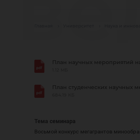
ве
Главная
Университет
Наука и иннов
на
План научных мероприятий на
1.12 МБ
шк
План студенческих научных м
684.19 КБ
Тема семинара
Восьмой конкурс мегагрантов минообра