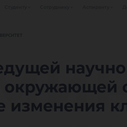
Студенту
Сотруднику
Аспиранту
Д
ми
едущей научн
 окружающей 
е изменения к