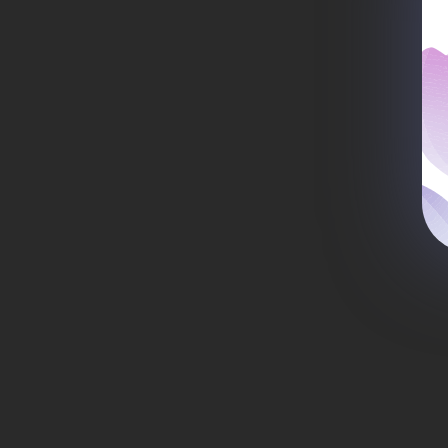
из
кл