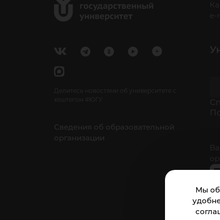
Ка
e-
У
Делитесь новостями об университете с
хештегом #ЮГУ
Cп
П
Сведения об образовательной
организации
Ва
ор
Мы об
удобне
согла