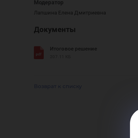
ср
Модератор
Лапшина Елена Дмитриевна
Документы
гл
Итоговое решение
207.11 КБ
Возврат к списку