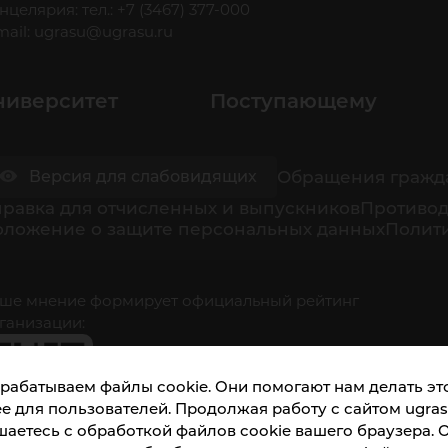
нцелярия: тел.: +7 (3467) 377-000
mail:
ugrasu@ugrasu.ru
ниверситет
Поступающему
Обращения гражд
Версия для слабовидящих
равка для отчисленных и выпускников
Противод
оложение о защите персональных данных
Полити
ше мнение формирует официальный рейтинг
ганизации:
рабатываем файлы cookie. Они помогают нам делать это
е для пользователей. Продолжая работу с сайтом ugrasu
шаетесь с обработкой файлов cookie вашего браузера. 