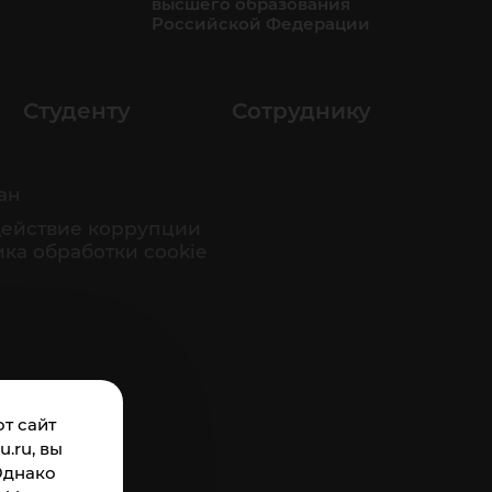
высшего образования
Российской Федерации
Студенту
Сотруднику
ан
ействие коррупции
ка обработки cookie
т сайт
.ru, вы
Однако