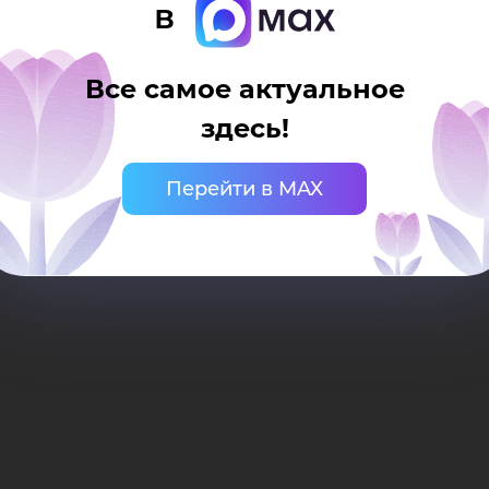
ме
в
има
Все самое актуальное
здесь!
Перейти в MAX