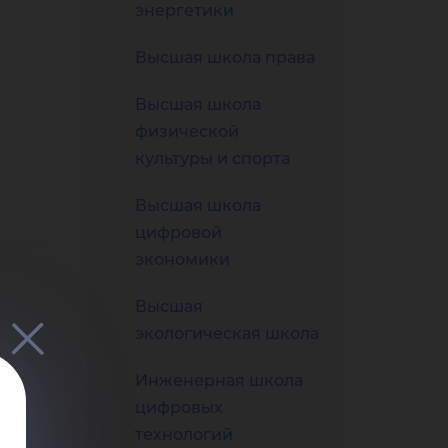
 и
энергетики
Высшая школа права
Высшая школа
физической
ль
культуры и спорта
Высшая школа
цифровой
экономики
Высшая
экологическая школа
Инженерная школа
цифровых
технологий