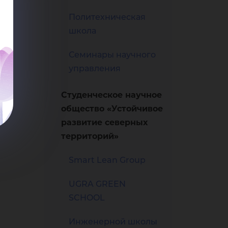
нен
Политехническая
школа
та»
Семинары научного
управления
Студенческое научное
общество «Устойчивое
развитие северных
территорий»
Smart Lean Group
UGRA GREEN
SCHOOL
Инженерной школы