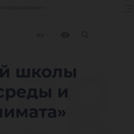
оп образование
RU
нар
ой школы
среды и
лимата»