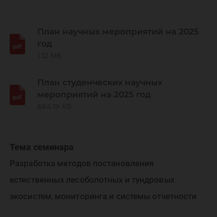
«Динам
окружа
План научных мероприятий на 2025
год
1.12 МБ
среды и
План студенческих научных
мероприятий на 2025 год
глобаль
684.19 КБ
измене
Тема семинара
Разработка методов постановления
климата
естественных лесоболотных и тундровых
экосистем, мониторинга и системы отчетности