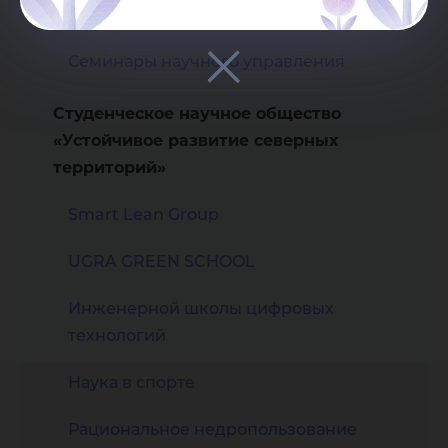
Политехническая школа
Семинары научного управления
Студенческое научное общество
«Устойчивое развитие северных
территорий»
Smart Lean Group
UGRA GREEN SCHOOL
Инженерной школы цифровых
технологий
Наука в спорте
Рациональное недропользование