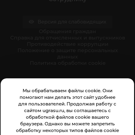
Версия для слабовидящих
Обращения граждан
Cправка для отчисленных и выпускников
Противодействие коррупции
Положение о защите персональных
данных
Политика обработки cookie
Ваше мнение формирует официальный рейтинг
Мы обрабатываем файлы cookie. Они
организации:
помогают нам делать этот сайт удобнее
для пользователей. Продолжая работу с
сайтом ugrasu.ru, вы соглашаетесь с
обработкой файлов cookie вашего
браузера. Однако вы можете запретить
обработку некоторых типов файлов cookie
Анкета доступна по QR-коду, а так же по прямой