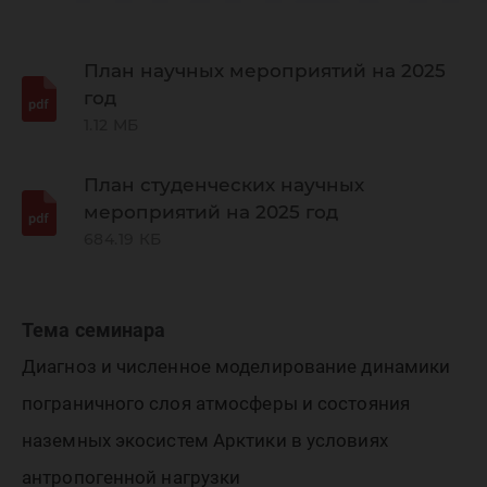
«Динам
окружа
План научных мероприятий на 2025
год
1.12 МБ
среды и
План студенческих научных
мероприятий на 2025 год
глобаль
684.19 КБ
измене
Тема семинара
Диагноз и численное моделирование динамики
климата
пограничного слоя атмосферы и состояния
наземных экосистем Арктики в условиях
антропогенной нагрузки