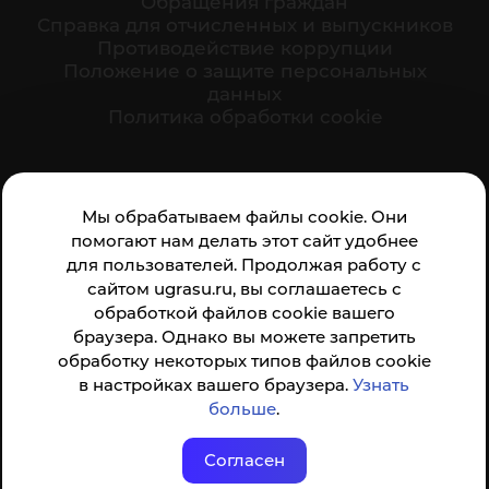
Обращения граждан
Cправка для отчисленных и выпускников
Противодействие коррупции
Положение о защите персональных
данных
Политика обработки cookie
Ваше мнение формирует официальный рейтинг
Мы обрабатываем файлы cookie. Они
организации:
помогают нам делать этот сайт удобнее
для пользователей. Продолжая работу с
сайтом ugrasu.ru, вы соглашаетесь с
обработкой файлов cookie вашего
браузера. Однако вы можете запретить
обработку некоторых типов файлов cookie
Анкета доступна по QR-коду, а так же по прямой
в настройках вашего браузера.
Узнать
ссылке
больше
.
Согласен
© ФГБОУ ВО ЮГУ 2001–2026