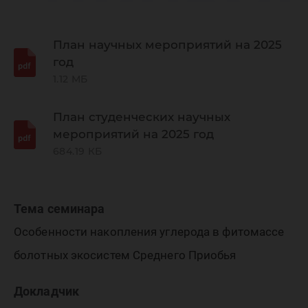
«Динам
окружа
План научных мероприятий на 2025
год
1.12 МБ
среды и
План студенческих научных
мероприятий на 2025 год
глобаль
684.19 КБ
измене
Тема семинара
Особенности накопления углерода в фитомассе
климата
болотных экосистем Среднего Приобья
Докладчик