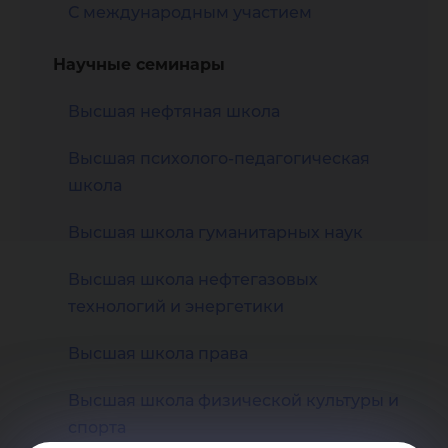
С международным участием
Научные семинары
Высшая нефтяная школа
Высшая психолого-педагогическая
школа
Высшая школа гуманитарных наук
Высшая школа нефтегазовых
технологий и энергетики
Высшая школа права
Высшая школа физической культуры и
спорта