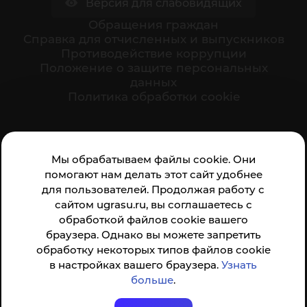
Версия для слабовидящих
Обращения граждан
Cправка для отчисленных и выпускников
Противодействие коррупции
Положение о защите персональных
данных
Политика обработки cookie
Ваше мнение формирует официальный рейтинг
Мы обрабатываем файлы cookie. Они
организации:
помогают нам делать этот сайт удобнее
для пользователей. Продолжая работу с
сайтом ugrasu.ru, вы соглашаетесь с
обработкой файлов cookie вашего
браузера. Однако вы можете запретить
обработку некоторых типов файлов cookie
Анкета доступна по QR-коду, а так же по прямой
в настройках вашего браузера.
Узнать
ссылке
больше
.