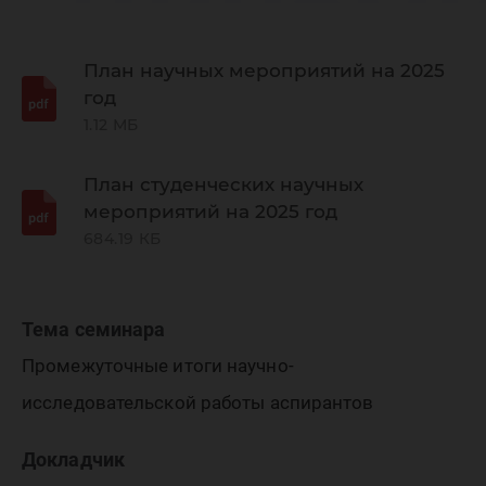
«Динам
окружа
План научных мероприятий на 2025
год
1.12 МБ
среды и
План студенческих научных
мероприятий на 2025 год
глобаль
684.19 КБ
измене
Тема семинара
Промежуточные итоги научно-
климата
исследовательской работы аспирантов
Докладчик