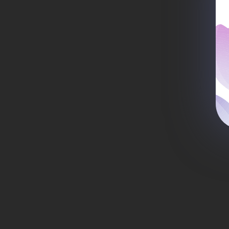
из
кл