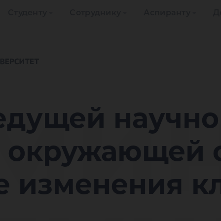
Студенту
Сотруднику
Аспиранту
Д
ми
едущей научн
 окружающей 
е изменения к