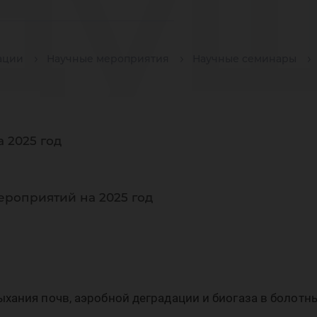
ду
ации
Научные мероприятия
Научные семинары
учн
 2025 год
ол
ероприятий на 2025 год
хания почв, аэробной деградации и биогаза в болотны