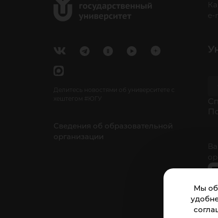
Ка
e-
У
Делитесь новостями об университете с
хештегом #ЮГУ
Cп
П
Сведения об образовательной
организации
Ва
ор
Мы об
удобне
согла