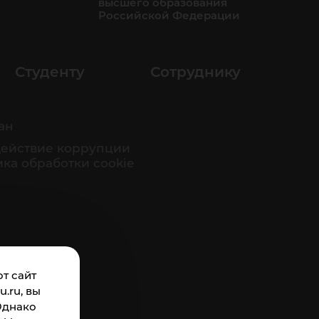
высшего образования
Российской Федерации
Студенту
Сотруднику
ан
ействие коррупции
ка обработки cookie
т сайт
.ru, вы
Однако