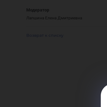
ср
Модератор
Лапшина Елена Дмитриевна
гл
Возврат к списку