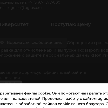
нцелярия: тел.: +7 (3467) 377-000
mail:
ugrasu@ugrasu.ru
ниверситет
Поступающему
Обращения гражд
Версия для слабовидящих
равка для отчисленных и выпускников
Противод
оложение о защите персональных данных
Полити
ше мнение формирует официальный рейтинг
ганизации:
рабатываем файлы cookie. Они помогают нам делать это
е для пользователей. Продолжая работу с сайтом ugrasu
шаетесь с обработкой файлов cookie вашего браузера. 