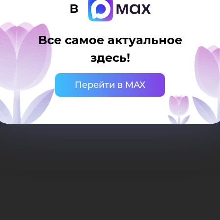
ме
в
има
Все самое актуальное
здесь!
Перейти в MAX