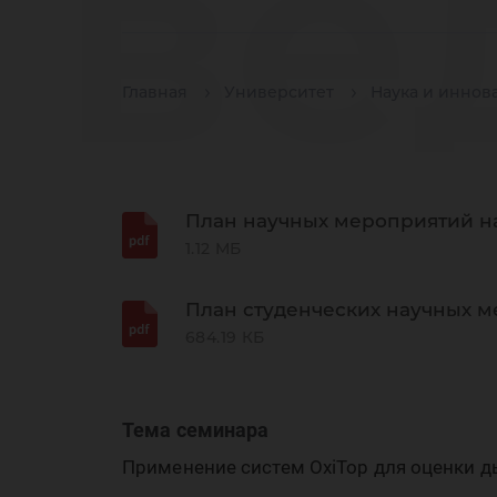
ве
Главная
Университет
Наука и иннов
на
План научных мероприятий на
1.12 МБ
шк
План студенческих научных м
684.19 КБ
Тема семинара
Применение систем OxiTop для оценки ды