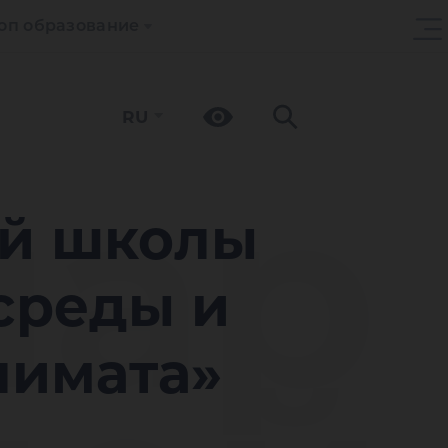
оп образование
RU
нар
ой школы
среды и
лимата»