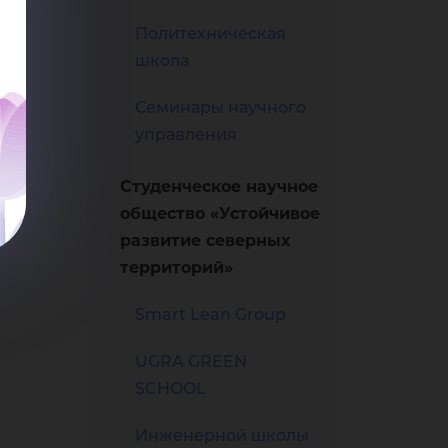
нен
Политехническая
школа
та»
Семинары научного
управления
Студенческое научное
общество «Устойчивое
развитие северных
территорий»
Smart Lean Group
UGRA GREEN
SCHOOL
Инженерной школы