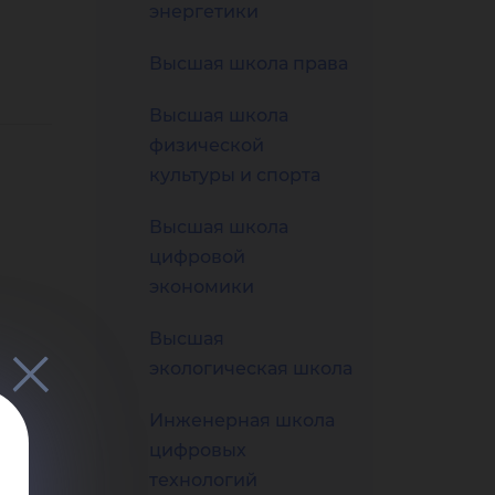
 и
энергетики
Высшая школа права
Высшая школа
физической
ль
культуры и спорта
Высшая школа
цифровой
экономики
Высшая
экологическая школа
Инженерная школа
цифровых
технологий