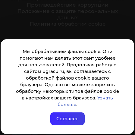
Противодействие коррупции
Положение о защите персональных
данных
Политика обработки cookie
Ваше мнение формирует официальный рейтинг
Мы обрабатываем файлы cookie. Они
организации:
помогают нам делать этот сайт удобнее
для пользователей. Продолжая работу с
сайтом ugrasu.ru, вы соглашаетесь с
обработкой файлов cookie вашего
браузера. Однако вы можете запретить
обработку некоторых типов файлов cookie
Анкета доступна по QR-коду, а так же по прямой
в настройках вашего браузера.
Узнать
ссылке
больше
.
Согласен
© ФГБОУ ВО ЮГУ 2001–2026