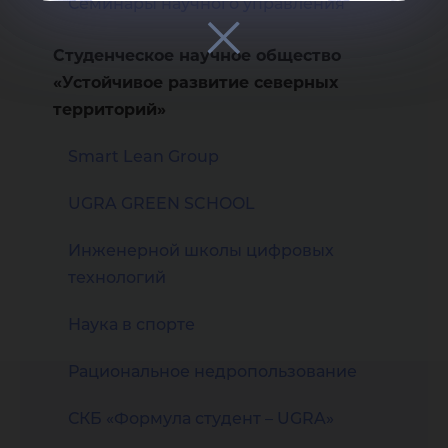
Семинары научного управления
Студенческое научное общество
«Устойчивое развитие северных
территорий»
Smart Lean Group
UGRA GREEN SCHOOL
Инженерной школы цифровых
технологий
Наука в спорте
Рациональное недропользование
СКБ «Формула студент – UGRA»