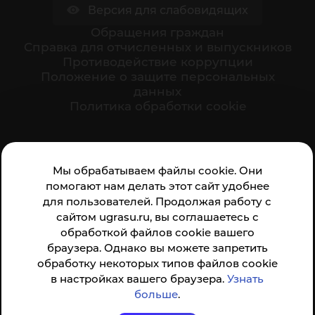
Версия для слабовидящих
Обращения граждан
Cправка для отчисленных и выпускников
Противодействие коррупции
Положение о защите персональных
данных
Политика обработки cookie
Ваше мнение формирует официальный рейтинг
Мы обрабатываем файлы cookie. Они
организации:
помогают нам делать этот сайт удобнее
для пользователей. Продолжая работу с
сайтом ugrasu.ru, вы соглашаетесь с
обработкой файлов cookie вашего
браузера. Однако вы можете запретить
обработку некоторых типов файлов cookie
Анкета доступна по QR-коду, а так же по прямой
в настройках вашего браузера.
Узнать
ссылке
больше
.