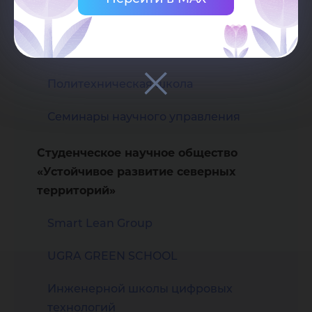
Инженерная школа цифровых
технологий
Политехническая школа
Семинары научного управления
Студенческое научное общество
«Устойчивое развитие северных
территорий»
Smart Lean Group
UGRA GREEN SCHOOL
Инженерной школы цифровых
технологий