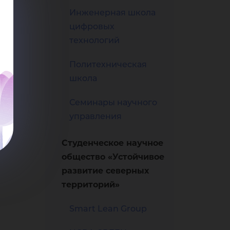
Инженерная школа
цифровых
технологий
Политехническая
школа
Семинары научного
управления
Студенческое научное
общество «Устойчивое
развитие северных
территорий»
Smart Lean Group