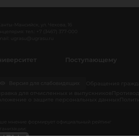
 Ханты-Мансийск, ул. Чехова, 16
нцелярия: тел.: +7 (3467) 377-000
mail:
ugrasu@ugrasu.ru
ниверситет
Поступающему
Обращения гражд
Версия для слабовидящих
равка для отчисленных и выпускников
Противод
оложение о защите персональных данных
Полити
ше мнение формирует официальный рейтинг
ганизации: