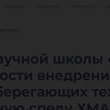
Студенту
Сотруднику
Аспиранту
Д
мин
аучной школы 
ости внедрени
берегающих те
ную среду ХМ