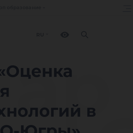
оп образование
RU
ар
«Оценка
я
хнологий в
АО-Югры»