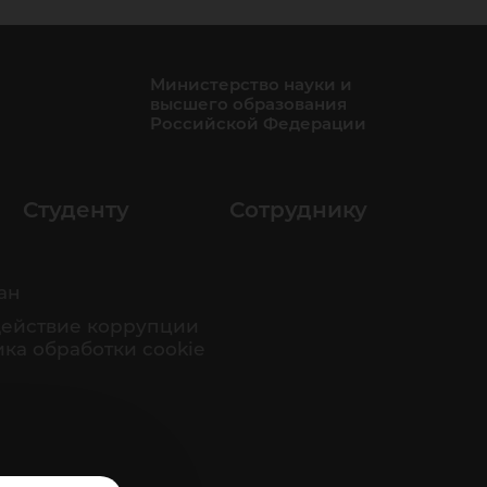
Министерство науки и
высшего образования
Российской Федерации
Студенту
Сотруднику
ан
ействие коррупции
ка обработки cookie