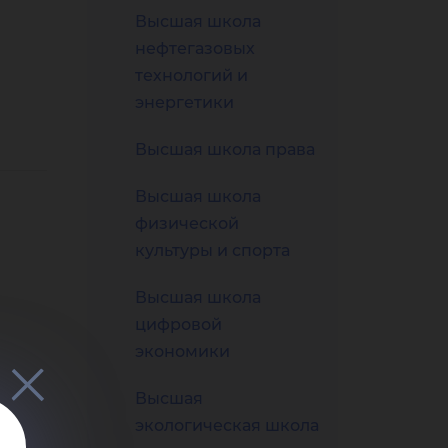
нал
Высшая школа
нефтегазовых
технологий и
энергетики
-Ю
Высшая школа права
Высшая школа
физической
культуры и спорта
Высшая школа
цифровой
экономики
Высшая
экологическая школа