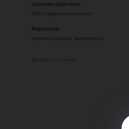
ре
Целевая аудитория
НПР, студенты, аспиранты
Модератор
Нененко Наталья Дмитриевна
ХМ
Возврат к списку