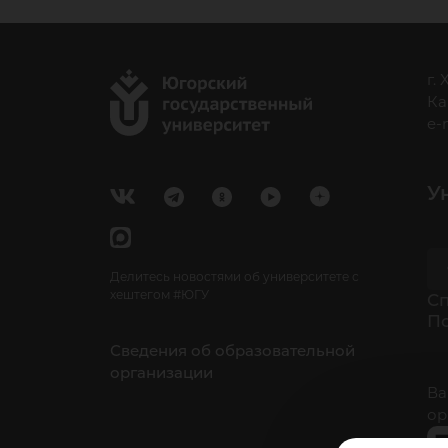
г.
Ка
e-
У
Делитесь новостями об университете с
хештегом #ЮГУ
Cп
П
Сведения об образовательной
организации
Ва
ор