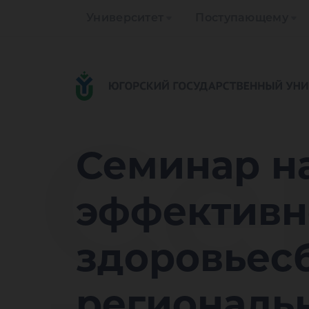
Университет
Поступающему
Се
Семинар н
эффективн
здоровьес
региональ