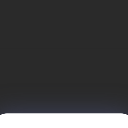
гио
АО