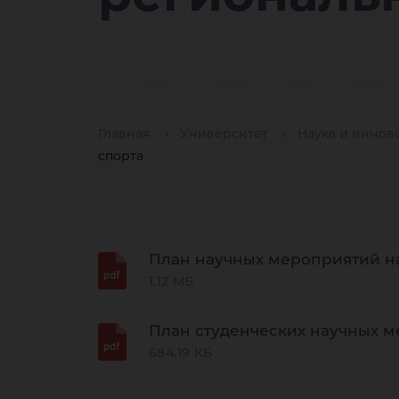
шк
эф
Главная
Университет
Наука и иннов
спорта
вн
План научных мероприятий на
1.12 МБ
План студенческих научных м
684.19 КБ