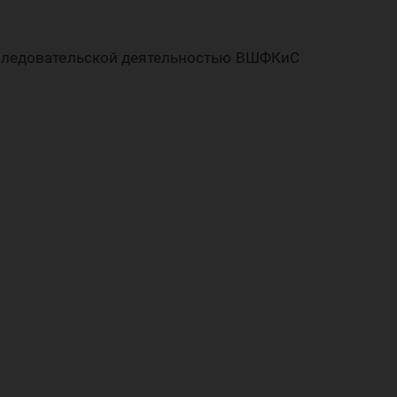
оро
сследовательской деятельностью ВШФКиС
хно