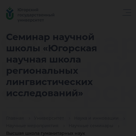
Семина
Семинар научной
школы «Югорская
научной
научная школа
региональных
«Югорск
лингвистических
исследований»
научная
Главная
Университет
Наука и инновации
Научные мероприятия
Научные семинары
Высшая школа гуманитарных наук