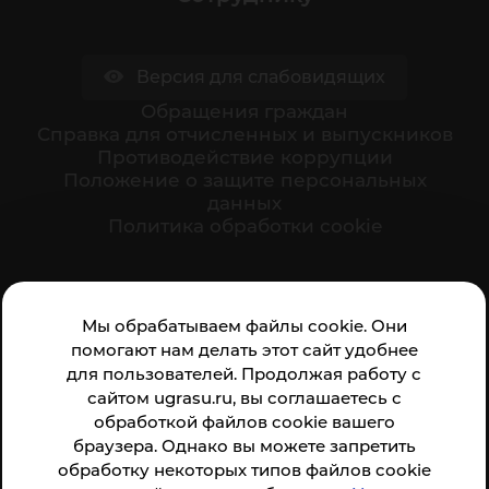
Версия для слабовидящих
Обращения граждан
Cправка для отчисленных и выпускников
Противодействие коррупции
Положение о защите персональных
данных
Политика обработки cookie
Ваше мнение формирует официальный рейтинг
Мы обрабатываем файлы cookie. Они
организации:
помогают нам делать этот сайт удобнее
для пользователей. Продолжая работу с
сайтом ugrasu.ru, вы соглашаетесь с
обработкой файлов cookie вашего
браузера. Однако вы можете запретить
обработку некоторых типов файлов cookie
Анкета доступна по QR-коду, а так же по прямой