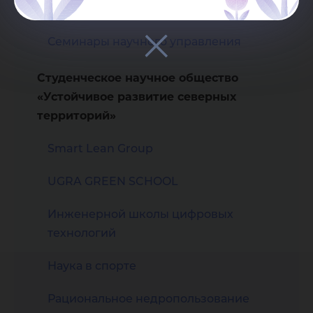
Политехническая школа
Семинары научного управления
Студенческое научное общество
«Устойчивое развитие северных
территорий»
Smart Lean Group
UGRA GREEN SCHOOL
Инженерной школы цифровых
технологий
Наука в спорте
Рациональное недропользование