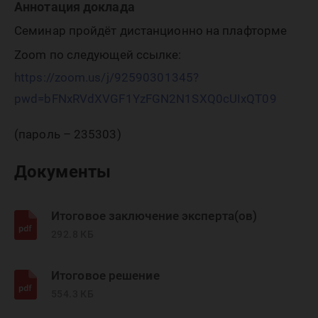
Аннотация доклада
Семинар пройдёт дистанционно на плафторме
Zoom по следующей ссылке:
https://zoom.us/j/92590301345?
pwd=bFNxRVdXVGF1YzFGN2N1SXQ0cUIxQT09
(пароль – 235303)
Документы
Итоговое заключение эксперта(ов)
292.8 КБ
Итоговое решение
554.3 КБ