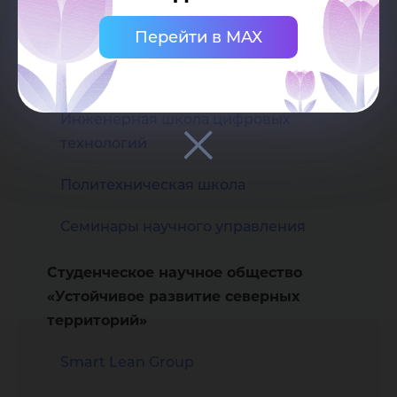
Перейти в MAX
Высшая школа цифровой экономики
Высшая экологическая школа
Инженерная школа цифровых
технологий
Политехническая школа
Семинары научного управления
Студенческое научное общество
«Устойчивое развитие северных
территорий»
Smart Lean Group