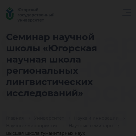
Семина
Семинар научной
школы «Югорская
научной
научная школа
региональных
«Югорск
лингвистических
исследований»
научная
Главная
Университет
Наука и инновации
Научные мероприятия
Научные семинары
Высшая школа гуманитарных наук