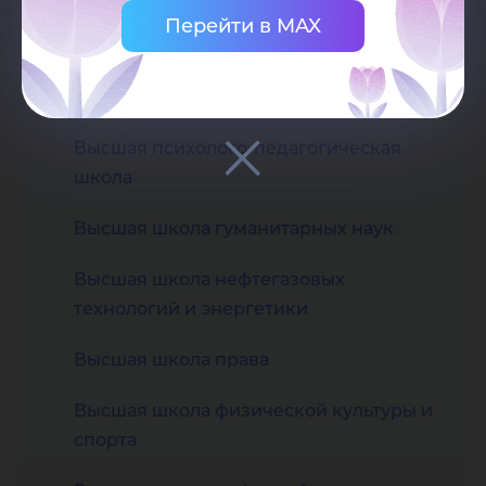
Перейти в MAX
Научные семинары
Высшая нефтяная школа
Высшая психолого-педагогическая
школа
Высшая школа гуманитарных наук
Высшая школа нефтегазовых
технологий и энергетики
Высшая школа права
Высшая школа физической культуры и
спорта