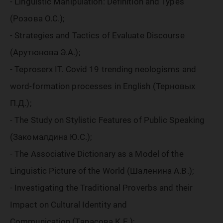
- Linguistic Manipulation: Definition and Types
(Розова О.С.);
- Strategies and Tactics of Evaluate Discourse
(Арутюнова Э.А.);
- Teproserx IT. Covid 19 trending neologisms and
word-formation processes in English (Терновых
П.Д.);
- The Study on Stylistic Features of Public Speaking
(Закомалдина Ю.С.);
- The Associative Dictionary as a Model of the
Linguistic Picture of the World (Шаленина А.В.);
- Investigating the Traditional Proverbs and their
Impact on Cultural Identity and
Communication (Тарасова К.Е.);