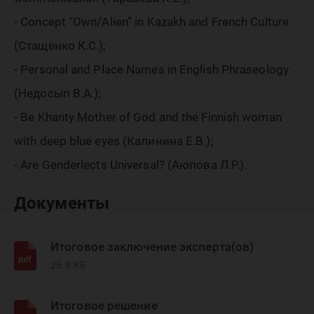
- Concept “Own/Alien” in Kazakh and French Culture
(Стащенко К.С.);
- Personal and Place Names in English Phraseology
(Недосып В.А.);
- Ве Khanty Mother of God and the Finnish woman
with deep blue eyes (Калинина Е.В.);
- Are Genderlects Universal? (Аюпова Л.Р.).
Документы
Итоговое заключение эксперта(ов)
25.9 КБ
Итоговое решение