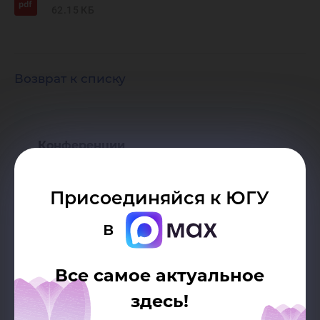
62.15 КБ
Возврат к списку
Конференции
Всероссийские
Присоединяйся к ЮГУ
Городские
в
Международные
Все самое актуальное
Региональные
здесь!
С международным участием