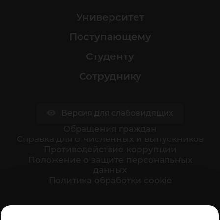
Университет
Поступающему
Студенту
Сотруднику
Версия для слабовидящих
Обращения граждан
Cправка для отчисленных и выпускников
Противодействие коррупции
Положение о защите персональных
данных
Политика обработки cookie
Ваше мнение формирует официальный рейтинг