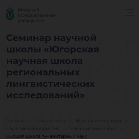
Семина
Семинар научной
школы «Югорская
научной
научная школа
региональных
«Югорск
лингвистических
исследований»
научная
Главная
Университет
Наука и инновации
Научные мероприятия
Научные семинары
Высшая школа гуманитарных наук