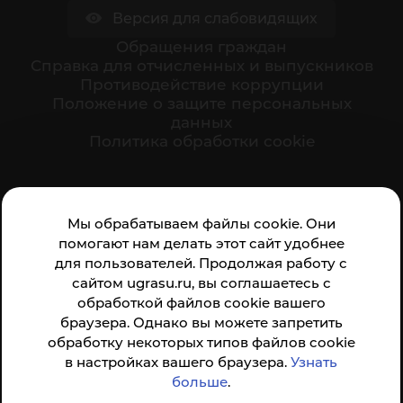
Версия для слабовидящих
Обращения граждан
Cправка для отчисленных и выпускников
Противодействие коррупции
Положение о защите персональных
данных
Политика обработки cookie
Ваше мнение формирует официальный рейтинг
Мы обрабатываем файлы cookie. Они
организации:
помогают нам делать этот сайт удобнее
для пользователей. Продолжая работу с
сайтом ugrasu.ru, вы соглашаетесь с
обработкой файлов cookie вашего
браузера. Однако вы можете запретить
обработку некоторых типов файлов cookie
Анкета доступна по QR-коду, а так же по прямой
в настройках вашего браузера.
Узнать
ссылке
больше
.