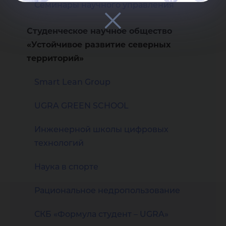
Семинары научного управления
Студенческое научное общество
«Устойчивое развитие северных
территорий»
Smart Lean Group
UGRA GREEN SCHOOL
Инженерной школы цифровых
технологий
Наука в спорте
Рациональное недропользование
СКБ «Формула студент – UGRA»