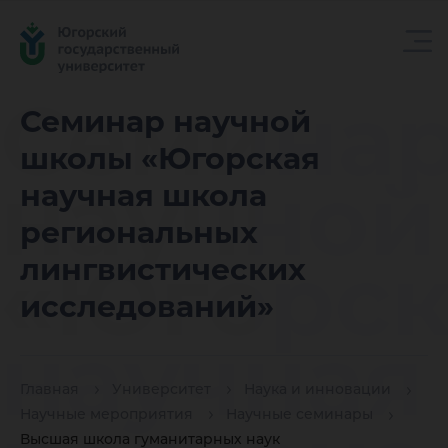
Семина
Семинар научной
школы «Югорская
научной
научная школа
региональных
«Югорск
лингвистических
исследований»
научная
Главная
Университет
Наука и инновации
Научные мероприятия
Научные семинары
Высшая школа гуманитарных наук