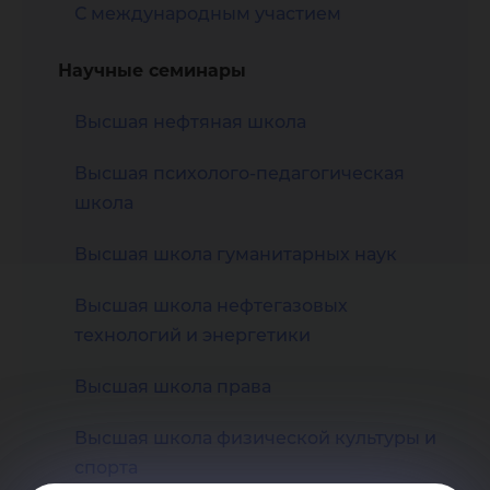
С международным участием
Научные семинары
Высшая нефтяная школа
Высшая психолого-педагогическая
школа
Высшая школа гуманитарных наук
Высшая школа нефтегазовых
технологий и энергетики
Высшая школа права
Высшая школа физической культуры и
спорта