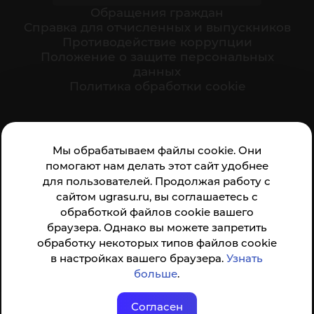
Обращения граждан
Cправка для отчисленных и выпускников
Противодействие коррупции
Положение о защите персональных
данных
Политика обработки cookie
Ваше мнение формирует официальный рейтинг
Мы обрабатываем файлы cookie. Они
организации:
помогают нам делать этот сайт удобнее
для пользователей. Продолжая работу с
сайтом ugrasu.ru, вы соглашаетесь с
обработкой файлов cookie вашего
браузера. Однако вы можете запретить
обработку некоторых типов файлов cookie
Анкета доступна по QR-коду, а так же по прямой
в настройках вашего браузера.
Узнать
ссылке
больше
.
Согласен