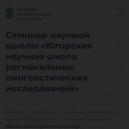
Семина
Семинар научной
школы «Югорская
научной
научная школа
региональных
«Югорск
лингвистических
исследований»
научная
Главная
Университет
Наука и инновации
Научные мероприятия
Научные семинары
Высшая школа гуманитарных наук