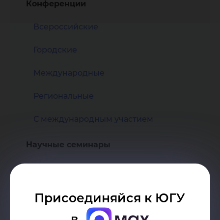
Конференции
Всероссийские
Городские
Международные
Региональные
С международным участием
Научные семинары
Высшая нефтяная школа
Высшая психолого-педагогическая
Присоединяйся к ЮГУ
школа
в