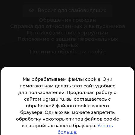
Версия для слабовидящих
Обращения граждан
Cправка для отчисленных и выпускников
Противодействие коррупции
Положение о защите персональных
данных
Политика обработки cookie
Ваше мнение формирует официальный рейтинг
Мы обрабатываем файлы cookie. Они
организации:
помогают нам делать этот сайт удобнее
для пользователей. Продолжая работу с
сайтом ugrasu.ru, вы соглашаетесь с
обработкой файлов cookie вашего
браузера. Однако вы можете запретить
обработку некоторых типов файлов cookie
Анкета доступна по QR-коду, а так же по прямой
в настройках вашего браузера.
Узнать
ссылке
больше
.