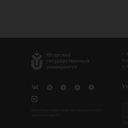
г.
Ка
e-
У
Делитесь новостями об университете с
хештегом #ЮГУ
Cп
П