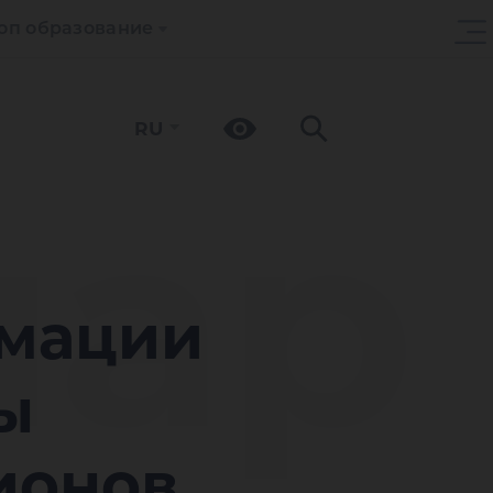
оп образование
RU
ар
рмации
ы
ионов