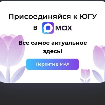
лов
Присоединяйся к ЮГУ
фр
в
Все самое актуальное
здесь!
оно
Перейти в MAX