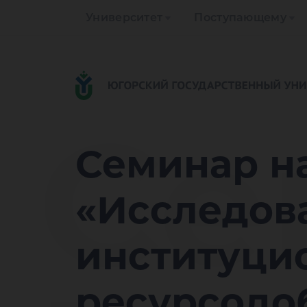
Университет
Поступающему
Се
Семинар н
«Исследов
институци
ресурсодо