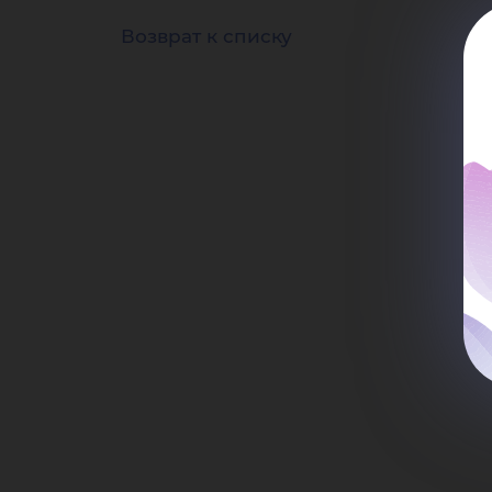
ус
Возврат к списку
ци
эк