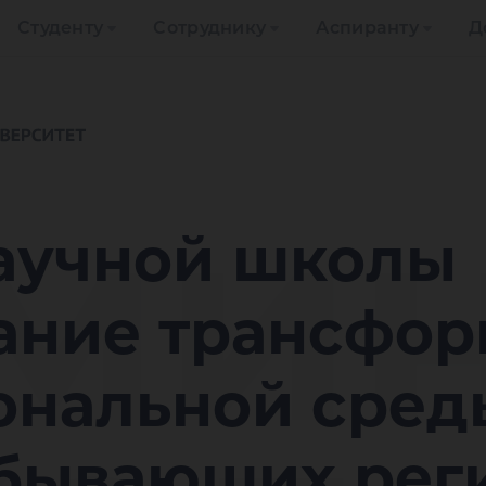
Студенту
Сотруднику
Аспиранту
Д
мин
аучной школы
ание трансфо
ональной сред
бывающих рег