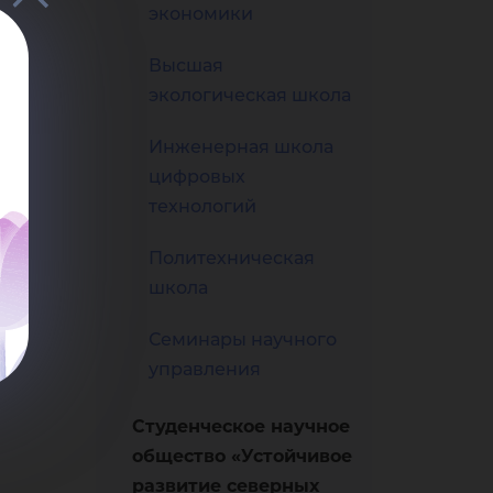
иях
экономики
Высшая
ови
экологическая школа
Инженерная школа
цифровых
технологий
Политехническая
ми
школа
Семинары научного
управления
Студенческое научное
общество «Устойчивое
развитие северных