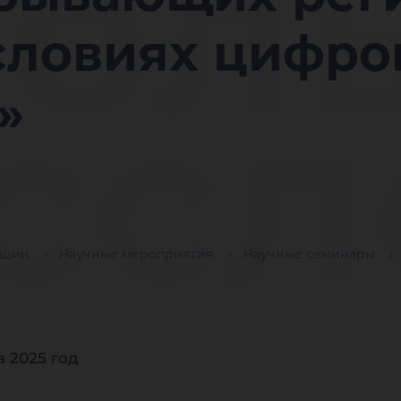
ол
условиях цифр
ссл
»
ан
ации
Научные мероприятия
Научные семинары
 2025 год