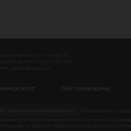
 Ханты-Мансийск, ул. Чехова, 16
нцелярия: тел.: +7 (3467) 377-000
mail:
ugrasu@ugrasu.ru
ниверситет
Поступающему
Обращения гражд
Версия для слабовидящих
равка для отчисленных и выпускников
Противод
оложение о защите персональных данных
Полити