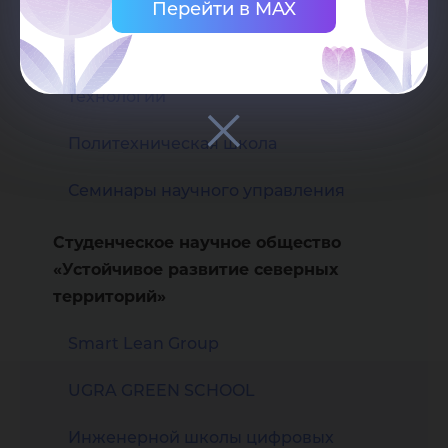
Перейти в MAX
Высшая экологическая школа
Инженерная школа цифровых
технологий
Политехническая школа
Семинары научного управления
Студенческое научное общество
«Устойчивое развитие северных
территорий»
Smart Lean Group
UGRA GREEN SCHOOL
Инженерной школы цифровых