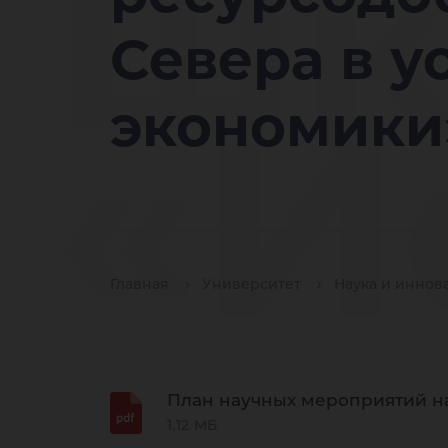
шк
Севера в 
«И
экономики
тр
Главная
Университет
Наука и иннов
План научных мероприятий на
1.12 МБ