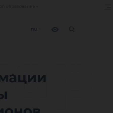
оп образование
RU
ар
рмации
ы
ионов