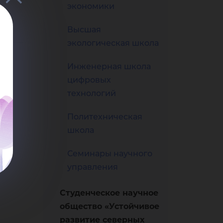
иях
экономики
Высшая
ови
экологическая школа
Инженерная школа
цифровых
технологий
Политехническая
ми
школа
Семинары научного
управления
Студенческое научное
общество «Устойчивое
развитие северных