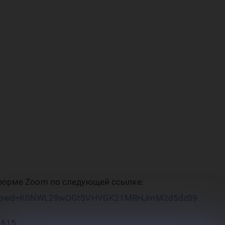
су
гио
форме Zoom по следующей ссылке:
615?pwd=K0NWL29wOGtSVHVGK21MRHJmM2d5dz09
1615