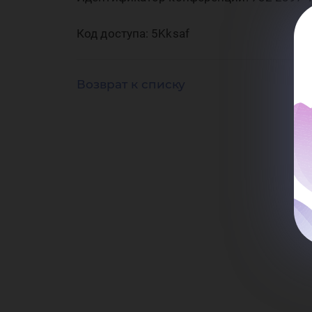
ус
Код доступа: 5Kksaf
ци
Возврат к списку
эк