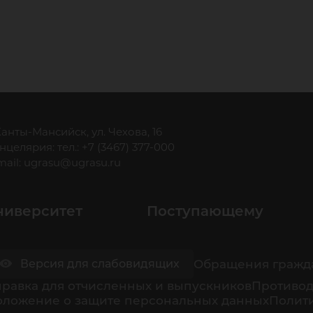
 Ханты-Мансийск, ул. Чехова, 16
нцелярия: тел.: +7 (3467) 377-000
mail:
ugrasu@ugrasu.ru
ниверситет
Поступающему
Обращения гражд
Версия для слабовидящих
равка для отчисленных и выпускников
Противод
оложение о защите персональных данных
Полити