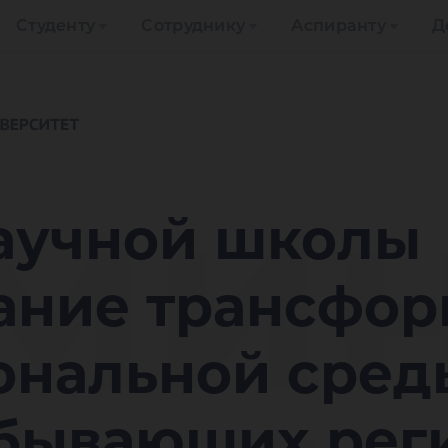
Студенту
Сотруднику
Аспиранту
Д
мин
аучной школы
ание трансфо
ональной сред
бывающих рег