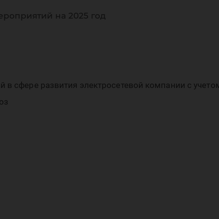
сти
ероприятий на 2025 год
й в сфере развития электросетевой компании с учето
ед
оз