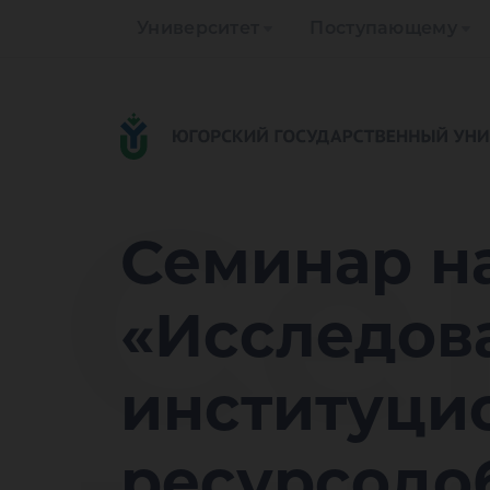
Университет
Поступающему
Се
Семинар н
«Исследов
институци
ресурсодо