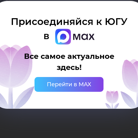
лов
Присоединяйся к ЮГУ
фр
в
Все самое актуальное
здесь!
оно
Перейти в MAX