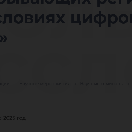
ол
условиях цифр
ссл
»
ан
ации
Научные мероприятия
Научные семинары
 2025 год