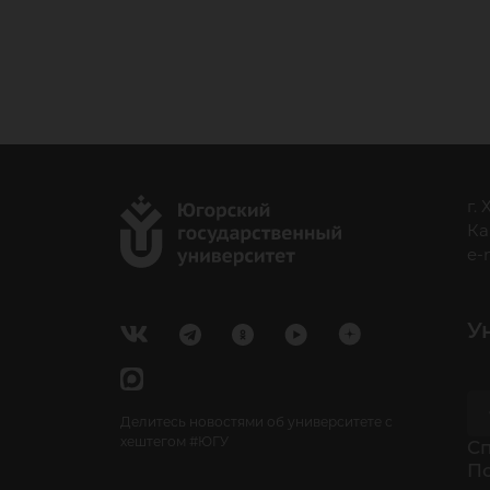
г.
Ка
e-
У
Делитесь новостями об университете с
хештегом #ЮГУ
Cп
П