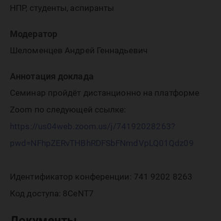
НПР, студенты, аспиранты
Модератор
Шеломенцев Андрей Геннадьевич
Аннотация доклада
Семинар пройдёт дистанционно на платформе
Zoom по следующей ссылке:
https://us04web.zoom.us/j/74192028263?
pwd=NFhpZERvTHBhRDFSbFNmdVpLQ01Qdz09
Идентификатор конференции: 741 9202 8263
Код доступа: 8CeNT7
Документы